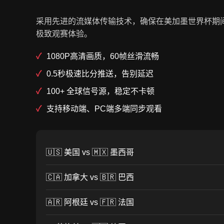
采用先进的流媒体传输技术，确保在美加墨世界杯期
极致观赛体验。
1080P高清画质，60帧丝滑流畅
0.5秒极速比分推送，告别延迟
100+ 全球信号源，稳定不卡顿
支持移动端、PC端多端同步观看
🇺🇸 美国 vs 🇲🇽 墨西哥
🇨🇦 加拿大 vs 🇧🇷 巴西
🇦🇷 阿根廷 vs 🇫🇷 法国