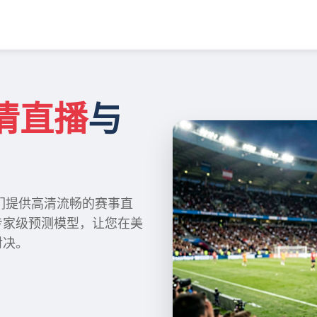
清直播
与
我们提供高清流畅的赛事直
专家级预测模型，让您在美
对决。