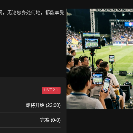
间，无论您身处何地，都能享受
LIVE 2-1
即将开始 (22:00)
完赛 (0-0)