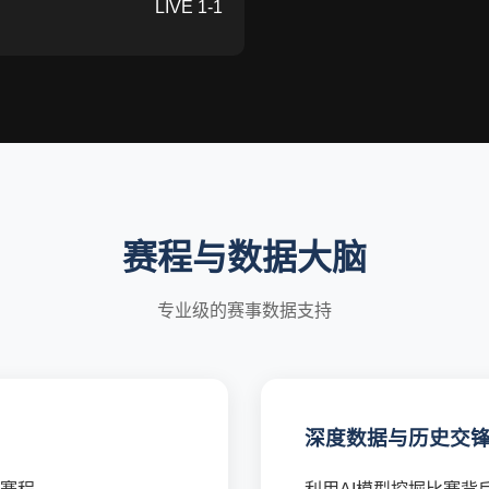
LIVE 1-1
赛程与数据大脑
专业级的赛事数据支持
深度数据与历史交