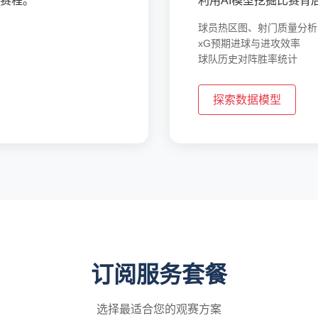
赛程。
利用AI模型挖掘比赛背
球员热区图、射门质量分析
xG预期进球与进攻效率
球队历史对阵胜率统计
探索数据模型
订阅服务套餐
选择最适合您的观赛方案