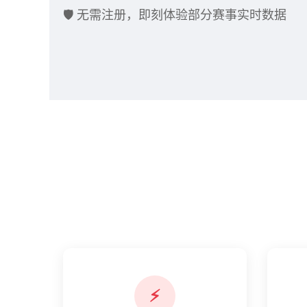
🛡️ 无需注册，即刻体验部分赛事实时数据
⚡