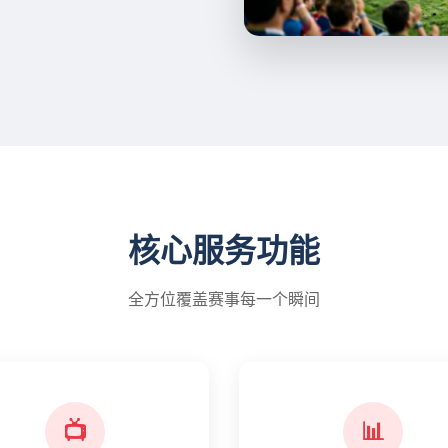
核心服务功能
全方位覆盖赛事每一个瞬间
📺
📊