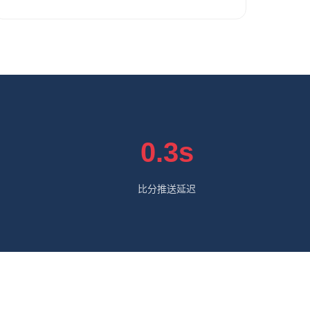
0.3s
比分推送延迟