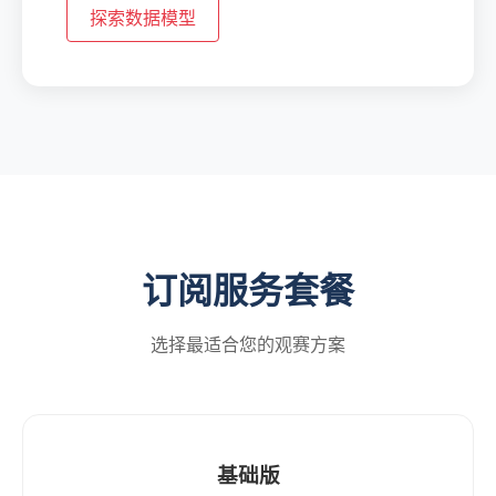
探索数据模型
订阅服务套餐
选择最适合您的观赛方案
基础版