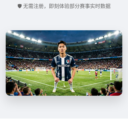
🛡️ 无需注册，即刻体验部分赛事实时数据