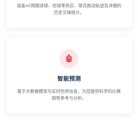
涵盖xG预期进球、控球率热区、球员跑动轨迹及详细的
历史交锋统计。
🤖
智能预测
基于大数据模型与实时伤停信息，为您提供科学的比赛
趋势参考与分析。