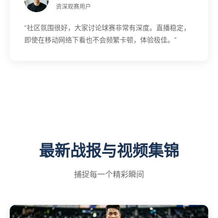
资深观赛用户
“社区氛围很好，大家讨论球赛非常有深度。直播稳定，
即使在移动网络下看也不会频繁卡顿，体验极佳。”
最新战报与视频集锦
捕捉每一个精彩瞬间