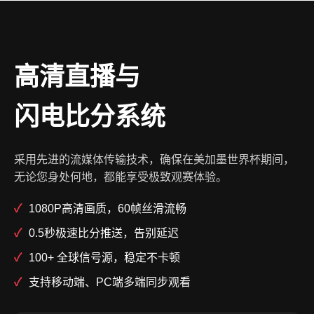
高清直播与
闪电比分系统
采用先进的流媒体传输技术，确保在美加墨世界杯期间，
无论您身处何地，都能享受极致观赛体验。
1080P高清画质，60帧丝滑流畅
0.5秒极速比分推送，告别延迟
100+ 全球信号源，稳定不卡顿
支持移动端、PC端多端同步观看