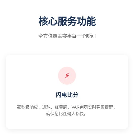
核心服务功能
全方位覆盖赛事每一个瞬间
⚡
闪电比分
毫秒级响应，进球、红黄牌、VAR判罚实时弹窗提醒，
确保您比任何人都快。