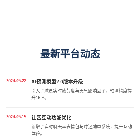
最新平台动态
2024-05-22
AI预测模型2.0版本升级
引入了球员实时疲劳度与天气影响因子，预测精度提
升15%。
2024-05-15
社区互动功能优化
新增了实时聊天室表情包与球迷勋章系统，提升互动
体验。