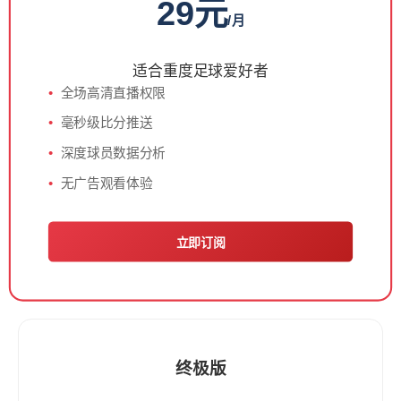
29元
/月
适合重度足球爱好者
全场高清直播权限
毫秒级比分推送
深度球员数据分析
无广告观看体验
立即订阅
终极版