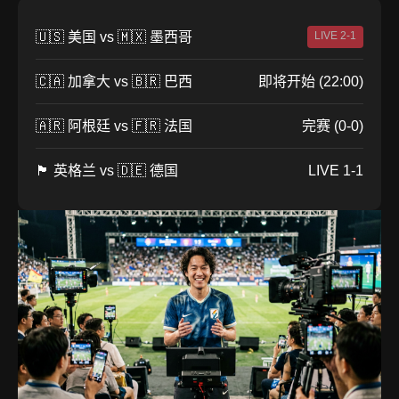
🇺🇸 美国 vs 🇲🇽 墨西哥
LIVE 2-1
🇨🇦 加拿大 vs 🇧🇷 巴西
即将开始 (22:00)
🇦🇷 阿根廷 vs 🇫🇷 法国
完赛 (0-0)
🏴󠁧󠁢󠁥󠁮󠁧󠁿 英格兰 vs 🇩🇪 德国
LIVE 1-1