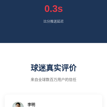
0.3s
比分推送延迟
球迷真实评价
来自全球数百万用户的信任
李明