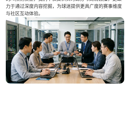
力于通过深度内容挖掘，为球迷提供更具广度的赛事维度
与社区互动体验。