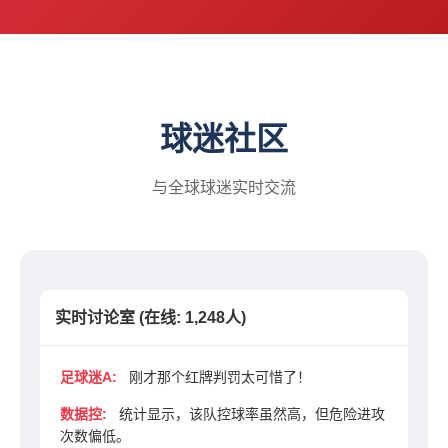
球迷社区
与全球球迷实时交流
实时讨论室 (在线: 1,248人)
足球迷A:
刚才那个红牌判罚太可惜了！
数据控:
统计显示，该队控球率虽然高，但危险进攻
次数偏低。