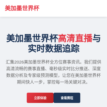
美加墨世界杯
美加墨世界杯
高清直播
与
实时数据追踪
汇集2026美加墨世界杯全方位赛事资讯。我们提供
高清流畅的赛事直播、毫秒级实时比分推送、深度
数据分析及专家级预测模型，让您在美加墨世界杯
期间快人一步，掌控每一场关键对决。
立即体验
查看赛程