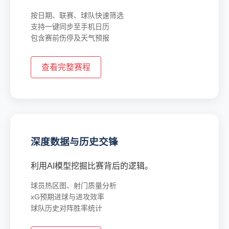
按日期、联赛、球队快速筛选
支持一键同步至手机日历
包含赛前伤停及天气预报
查看完整赛程
深度数据与历史交锋
利用AI模型挖掘比赛背后的逻辑。
球员热区图、射门质量分析
xG预期进球与进攻效率
球队历史对阵胜率统计