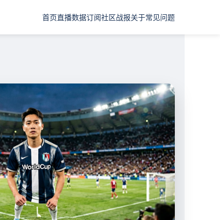
首页
直播
数据
订阅
社区
战报
关于
常见问题