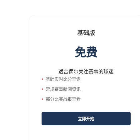
基础版
免费
适合偶尔关注赛事的球迷
基础实时比分查询
常规赛事新闻资讯
部分比赛战报查看
立即开始