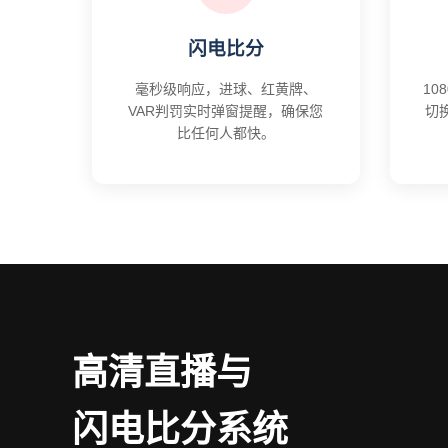
闪电比分
毫秒级响应，进球、红黄牌、
10
VAR判罚实时弹窗提醒，确保您
切
比任何人都快。
高清直播与
闪电比分系统