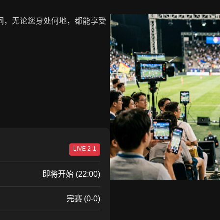
间，无论您身处何地，都能享受
LIVE 2-1
即将开始 (22:00)
完赛 (0-0)