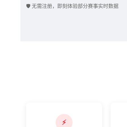
🛡️ 无需注册，即刻体验部分赛事实时数据
⚡