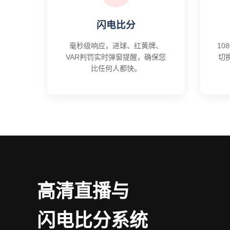
闪电比分
毫秒级响应，进球、红黄牌、
10
VAR判罚实时弹窗提醒，确保您
切
比任何人都快。
高清直播与
闪电比分系统