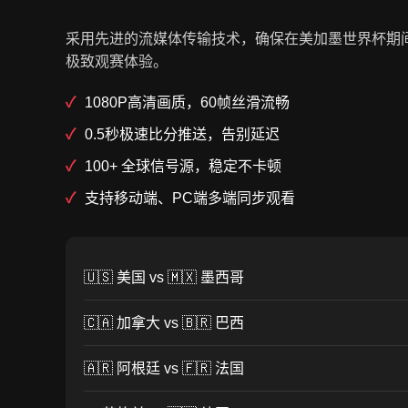
采用先进的流媒体传输技术，确保在美加墨世界杯期
极致观赛体验。
1080P高清画质，60帧丝滑流畅
0.5秒极速比分推送，告别延迟
100+ 全球信号源，稳定不卡顿
支持移动端、PC端多端同步观看
🇺🇸 美国 vs 🇲🇽 墨西哥
🇨🇦 加拿大 vs 🇧🇷 巴西
🇦🇷 阿根廷 vs 🇫🇷 法国