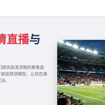
清直播
与
我们提供高清流畅的赛事直
专家级预测模型，让您在美
对决。