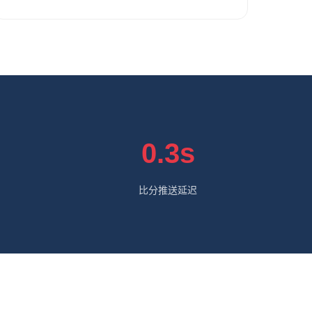
0.3s
比分推送延迟