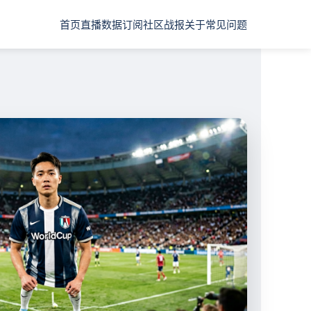
首页
直播
数据
订阅
社区
战报
关于
常见问题