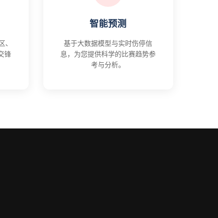
智能预测
区、
基于大数据模型与实时伤停信
交锋
息，为您提供科学的比赛趋势参
考与分析。