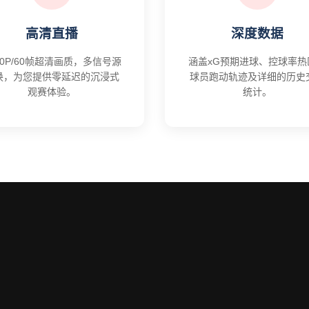
高清直播
深度数据
80P/60帧超清画质，多信号源
涵盖xG预期进球、控球率热
换，为您提供零延迟的沉浸式
球员跑动轨迹及详细的历史
观赛体验。
统计。