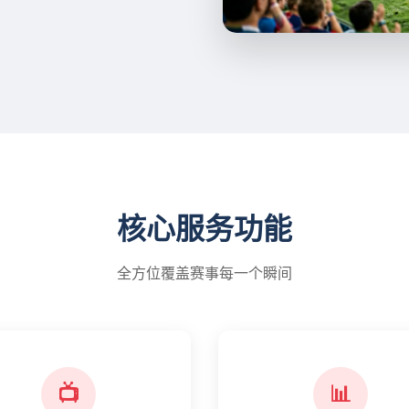
核心服务功能
全方位覆盖赛事每一个瞬间
📺
📊