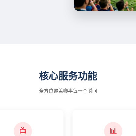
核心服务功能
全方位覆盖赛事每一个瞬间
📺
📊