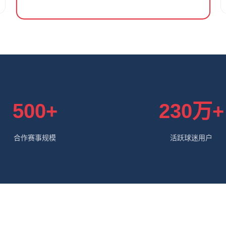
500+
230万+
合作赛事规模
活跃球迷用户