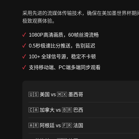
采用先进的流媒体传输技术，确保在美加墨世界杯期
极致观赛体验。
1080P高清画质，60帧丝滑流畅
0.5秒极速比分推送，告别延迟
100+ 全球信号源，稳定不卡顿
支持移动端、PC端多端同步观看
🇺🇸 美国 vs 🇲🇽 墨西哥
🇨🇦 加拿大 vs 🇧🇷 巴西
🇦🇷 阿根廷 vs 🇫🇷 法国