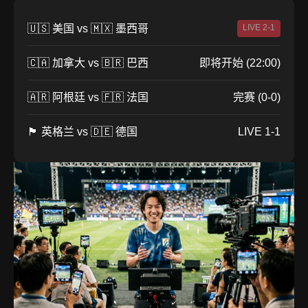
🇺🇸 美国 vs 🇲🇽 墨西哥
LIVE 2-1
🇨🇦 加拿大 vs 🇧🇷 巴西
即将开始 (22:00)
🇦🇷 阿根廷 vs 🇫🇷 法国
完赛 (0-0)
🏴󠁧󠁢󠁥󠁮󠁧󠁿 英格兰 vs 🇩🇪 德国
LIVE 1-1