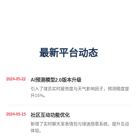
最新平台动态
2024-05-22
AI预测模型2.0版本升级
引入了球员实时疲劳度与天气影响因子，预测精度提
升15%。
2024-05-15
社区互动功能优化
新增了实时聊天室表情包与球迷勋章系统，提升互动
体验。