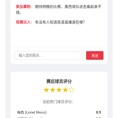
美加墨粉:
期待明晚的比赛，墨西哥队状态看起来不
错。
观赛达人:
有没有人知道高清直播源在哪？
发送
赛后球员评分
★★★★☆
当前热门球员评分：
梅西 (Lionel Messi)
8.9