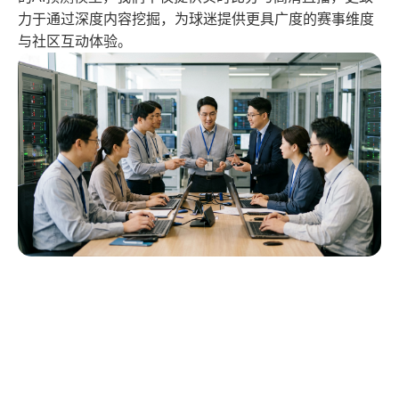
力于通过深度内容挖掘，为球迷提供更具广度的赛事维度
与社区互动体验。