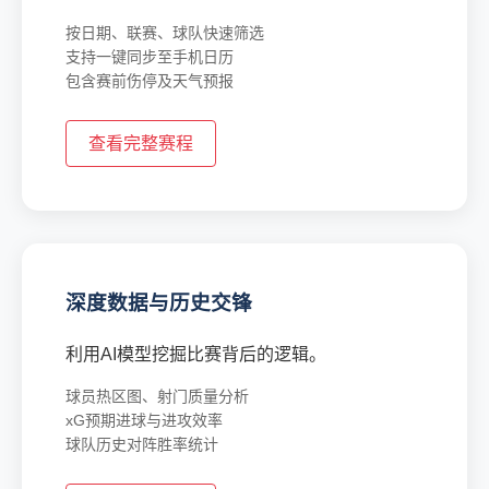
按日期、联赛、球队快速筛选
支持一键同步至手机日历
包含赛前伤停及天气预报
查看完整赛程
深度数据与历史交锋
利用AI模型挖掘比赛背后的逻辑。
球员热区图、射门质量分析
xG预期进球与进攻效率
球队历史对阵胜率统计