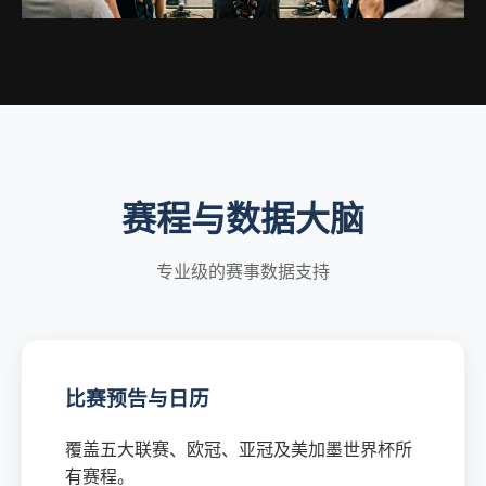
赛程与数据大脑
专业级的赛事数据支持
比赛预告与日历
覆盖五大联赛、欧冠、亚冠及美加墨世界杯所
有赛程。