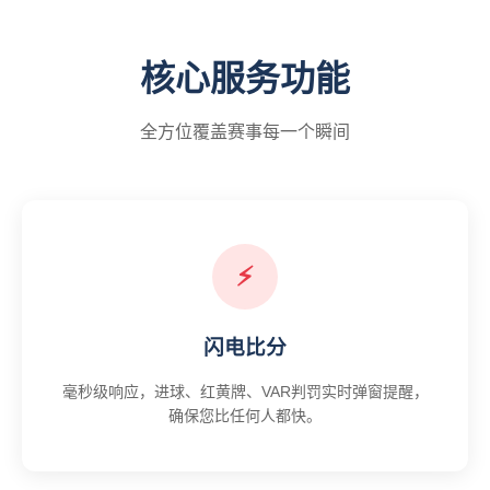
核心服务功能
全方位覆盖赛事每一个瞬间
⚡
闪电比分
毫秒级响应，进球、红黄牌、VAR判罚实时弹窗提醒，
确保您比任何人都快。