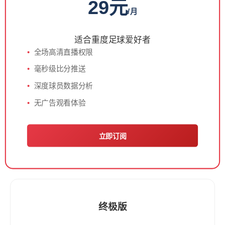
29元
/月
适合重度足球爱好者
全场高清直播权限
毫秒级比分推送
深度球员数据分析
无广告观看体验
立即订阅
终极版