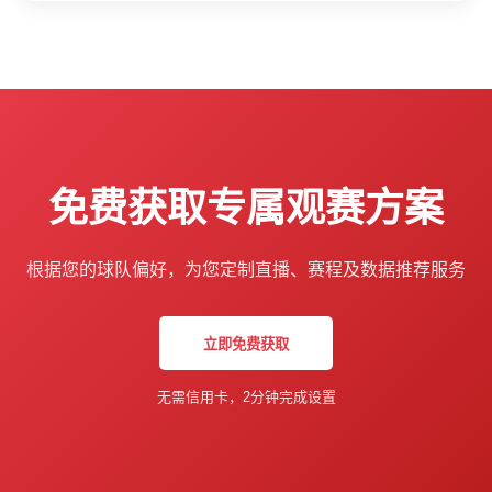
免费获取专属观赛方案
根据您的球队偏好，为您定制直播、赛程及数据推荐服务
立即免费获取
无需信用卡，2分钟完成设置