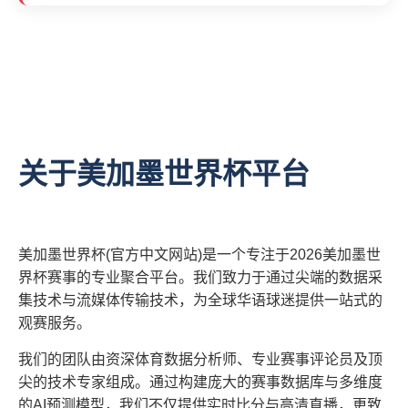
关于美加墨世界杯平台
美加墨世界杯(官方中文网站)是一个专注于2026美加墨世
界杯赛事的专业聚合平台。我们致力于通过尖端的数据采
集技术与流媒体传输技术，为全球华语球迷提供一站式的
观赛服务。
我们的团队由资深体育数据分析师、专业赛事评论员及顶
尖的技术专家组成。通过构建庞大的赛事数据库与多维度
的AI预测模型，我们不仅提供实时比分与高清直播，更致