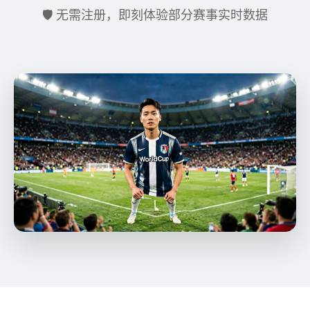
🛡️ 无需注册，即刻体验部分赛事实时数据