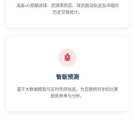
涵盖xG预期进球、控球率热区、球员跑动轨迹及详细的
历史交锋统计。
🤖
智能预测
基于大数据模型与实时伤停信息，为您提供科学的比赛
趋势参考与分析。