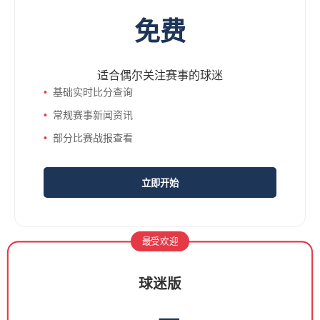
免费
适合偶尔关注赛事的球迷
基础实时比分查询
常规赛事新闻资讯
部分比赛战报查看
立即开始
最受欢迎
球迷版