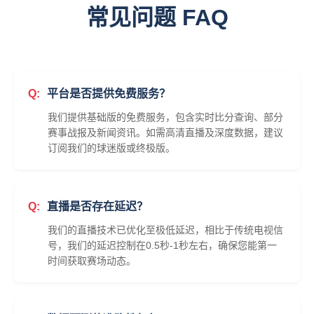
常见问题 FAQ
平台是否提供免费服务？
我们提供基础版的免费服务，包含实时比分查询、部分
赛事战报及新闻资讯。如需高清直播及深度数据，建议
订阅我们的球迷版或终极版。
直播是否存在延迟？
我们的直播技术已优化至极低延迟，相比于传统电视信
号，我们的延迟控制在0.5秒-1秒左右，确保您能第一
时间获取赛场动态。