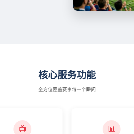
核心服务功能
全方位覆盖赛事每一个瞬间
📺
📊