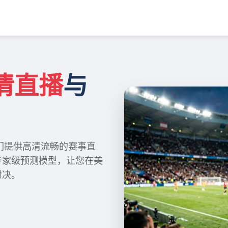
清直播
与
我们提供高清流畅的赛事直
专家级预测模型，让您在美
对决。