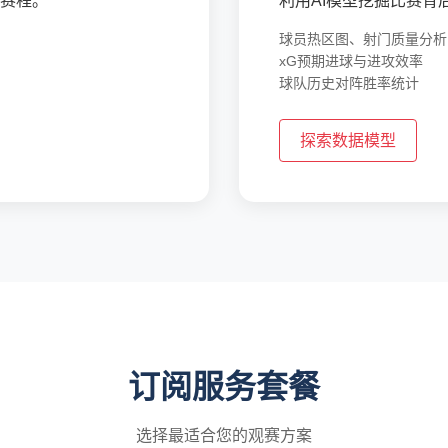
赛程。
利用AI模型挖掘比赛背
球员热区图、射门质量分析
xG预期进球与进攻效率
球队历史对阵胜率统计
探索数据模型
订阅服务套餐
选择最适合您的观赛方案