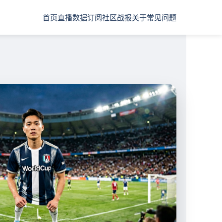
首页
直播
数据
订阅
社区
战报
关于
常见问题