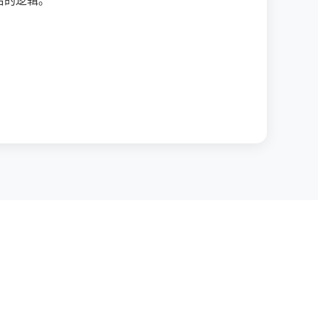
后的逻辑。