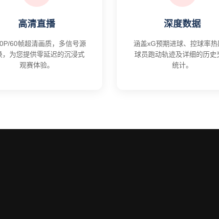
高清直播
深度数据
80P/60帧超清画质，多信号源
涵盖xG预期进球、控球率热
换，为您提供零延迟的沉浸式
球员跑动轨迹及详细的历史
观赛体验。
统计。