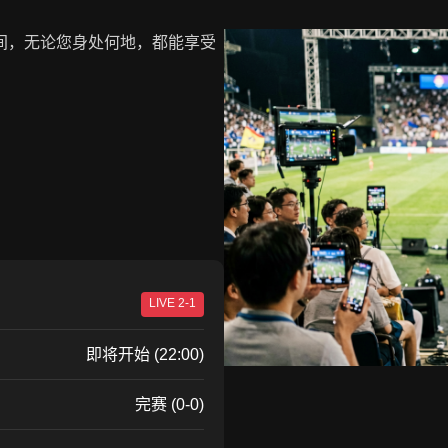
间，无论您身处何地，都能享受
LIVE 2-1
即将开始 (22:00)
完赛 (0-0)