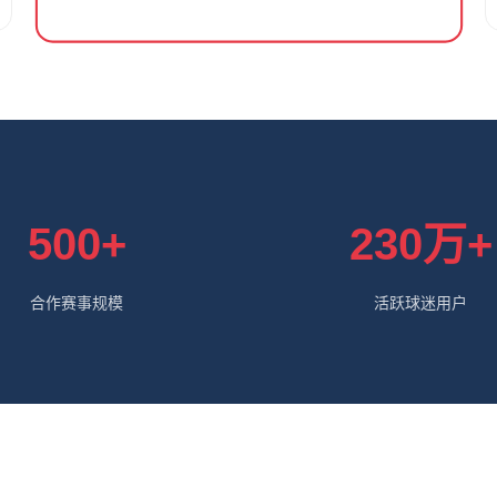
500+
230万+
合作赛事规模
活跃球迷用户