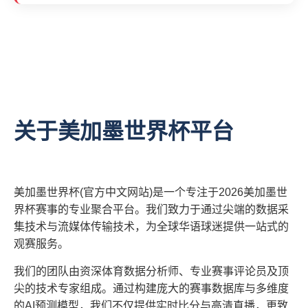
关于美加墨世界杯平台
美加墨世界杯(官方中文网站)是一个专注于2026美加墨世
界杯赛事的专业聚合平台。我们致力于通过尖端的数据采
集技术与流媒体传输技术，为全球华语球迷提供一站式的
观赛服务。
我们的团队由资深体育数据分析师、专业赛事评论员及顶
尖的技术专家组成。通过构建庞大的赛事数据库与多维度
的AI预测模型，我们不仅提供实时比分与高清直播，更致