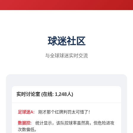
球迷社区
与全球球迷实时交流
实时讨论室 (在线: 1,248人)
足球迷A:
刚才那个红牌判罚太可惜了！
数据控:
统计显示，该队控球率虽然高，但危险进攻
次数偏低。