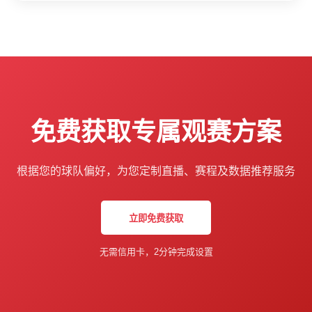
免费获取专属观赛方案
根据您的球队偏好，为您定制直播、赛程及数据推荐服务
立即免费获取
无需信用卡，2分钟完成设置