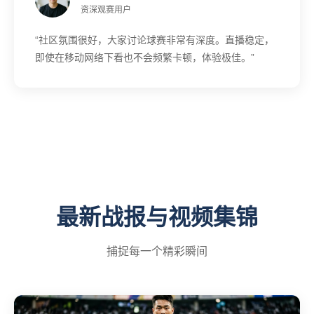
资深观赛用户
“社区氛围很好，大家讨论球赛非常有深度。直播稳定，
即使在移动网络下看也不会频繁卡顿，体验极佳。”
最新战报与视频集锦
捕捉每一个精彩瞬间