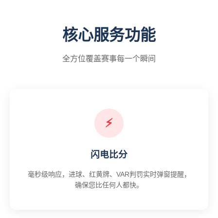
核心服务功能
全方位覆盖赛事每一个瞬间
⚡
闪电比分
毫秒级响应，进球、红黄牌、VAR判罚实时弹窗提醒，
确保您比任何人都快。