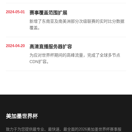
2024-05-01
赛事覆盖范围扩展
新增了东南亚及南美洲部分次级联赛的实时比分数据
覆盖。
2024-04-20
高清直播服务器扩容
为应对世界杯期间的高峰流量，完成了全球多节点
CDN扩容。
美加墨世界杯
致力于为您提供最专业、最快速、最全面的2026美加墨世界杯赛事服