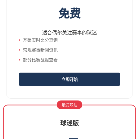
免费
适合偶尔关注赛事的球迷
基础实时比分查询
常规赛事新闻资讯
部分比赛战报查看
立即开始
最受欢迎
球迷版