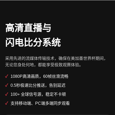
高清直播与
闪电比分系统
采用先进的流媒体传输技术，确保在美加墨世界杯期间，
无论您身处何地，都能享受极致观赛体验。
1080P高清画质，60帧丝滑流畅
0.5秒极速比分推送，告别延迟
100+ 全球信号源，稳定不卡顿
支持移动端、PC端多端同步观看