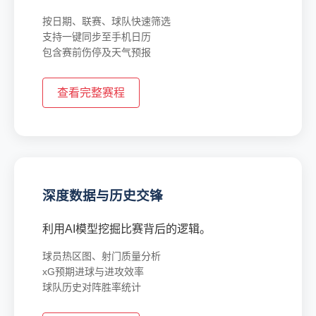
按日期、联赛、球队快速筛选
支持一键同步至手机日历
包含赛前伤停及天气预报
查看完整赛程
深度数据与历史交锋
利用AI模型挖掘比赛背后的逻辑。
球员热区图、射门质量分析
xG预期进球与进攻效率
球队历史对阵胜率统计