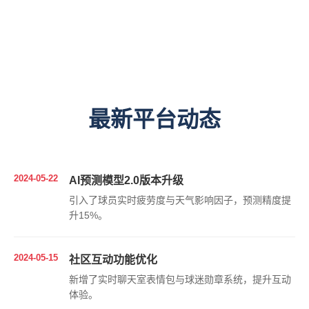
最新平台动态
2024-05-22
AI预测模型2.0版本升级
引入了球员实时疲劳度与天气影响因子，预测精度提
升15%。
2024-05-15
社区互动功能优化
新增了实时聊天室表情包与球迷勋章系统，提升互动
体验。