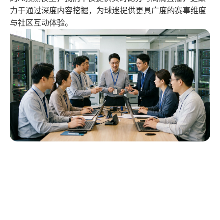
力于通过深度内容挖掘，为球迷提供更具广度的赛事维度
与社区互动体验。