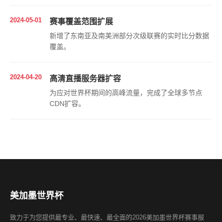
2024-05-01
赛事覆盖范围扩展
新增了东南亚及南美洲部分次级联赛的实时比分数据
覆盖。
2024-04-20
高清直播服务器扩容
为应对世界杯期间的高峰流量，完成了全球多节点
CDN扩容。
美加墨世界杯
致力于为您提供最专业、最快速、最全面的2026美加墨世界杯赛事服