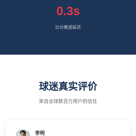
0.3s
比分推送延迟
球迷真实评价
来自全球数百万用户的信任
李明