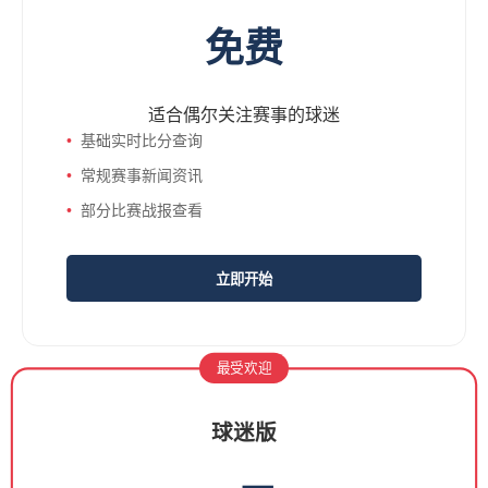
免费
适合偶尔关注赛事的球迷
基础实时比分查询
常规赛事新闻资讯
部分比赛战报查看
立即开始
最受欢迎
球迷版