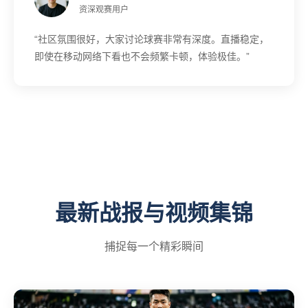
资深观赛用户
“社区氛围很好，大家讨论球赛非常有深度。直播稳定，
即使在移动网络下看也不会频繁卡顿，体验极佳。”
最新战报与视频集锦
捕捉每一个精彩瞬间