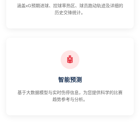
涵盖xG预期进球、控球率热区、球员跑动轨迹及详细的
历史交锋统计。
🤖
智能预测
基于大数据模型与实时伤停信息，为您提供科学的比赛
趋势参考与分析。